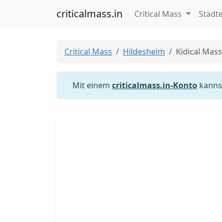
criticalmass.in
Critical Mass
Städt
Critical Mass
Hildesheim
Kidical Mas
Mit einem
criticalmass.in-Konto
kannst