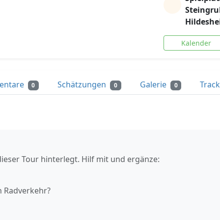
Steingru
Hildesh
Kalender
entare
Schätzungen
Galerie
Trac
0
0
0
ieser Tour hinterlegt. Hilf mit und ergänze:
n Radverkehr?