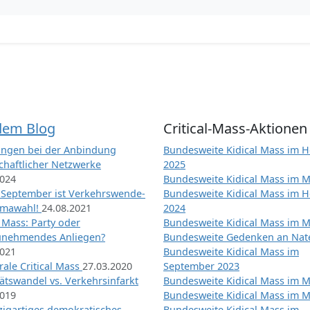
dem Blog
Critical-Mass-Aktionen
ngen bei der Anbindung
Bundesweite Kidical Mass im H
chaftlicher Netzwerke
2025
2024
Bundesweite Kidical Mass im M
 September ist Verkehrswende-
Bundesweite Kidical Mass im H
imawahl!
24.08.2021
2024
l Mass: Party oder
Bundesweite Kidical Mass im M
unehmendes Anliegen?
Bundesweite Gedenken an Na
2021
Bundesweite Kidical Mass im
ale Critical Mass
27.03.2020
September 2023
ätswandel vs. Verkehrsinfarkt
Bundesweite Kidical Mass im M
2019
Bundesweite Kidical Mass im M
nzigartiges demokratisches
Bundesweite Kidical Mass im