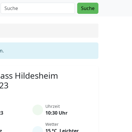
Suche
n.
Mass Hildesheim
023
Uhrzeit
23
10:30 Uhr
Wetter
z
15 °C, Leichter