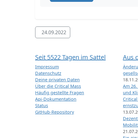
24.09.2022
Seit 5522 Tagen im Sattel
Aus 
Impressum
Änderu
Datenschutz
gesells
Deine privaten Daten
18.11.
Über die Critical Mass
Am 26.
Häufig gestellte Fragen
und Kl
Api-Dokumentation
Critica
Status
ernstz
GitHub-Repository
13.07.
Dezentr
Mobilit
21.07.
Ein ei