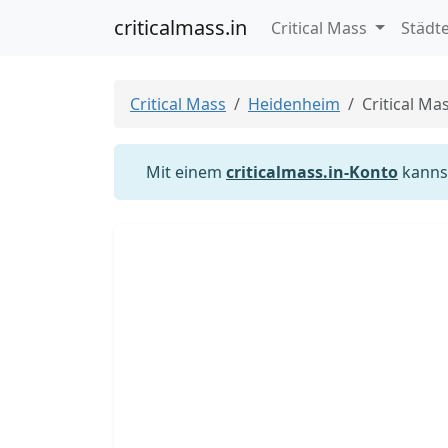
criticalmass.in
Critical Mass
Städt
Critical Mass
Heidenheim
Critical M
Mit einem
criticalmass.in-Konto
kannst