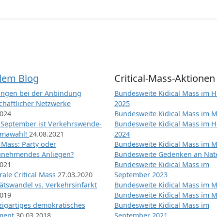
dem Blog
Critical-Mass-Aktionen
ngen bei der Anbindung
Bundesweite Kidical Mass im H
chaftlicher Netzwerke
2025
2024
Bundesweite Kidical Mass im M
 September ist Verkehrswende-
Bundesweite Kidical Mass im H
imawahl!
24.08.2021
2024
l Mass: Party oder
Bundesweite Kidical Mass im M
unehmendes Anliegen?
Bundesweite Gedenken an Na
2021
Bundesweite Kidical Mass im
ale Critical Mass
27.03.2020
September 2023
ätswandel vs. Verkehrsinfarkt
Bundesweite Kidical Mass im M
2019
Bundesweite Kidical Mass im M
nzigartiges demokratisches
Bundesweite Kidical Mass im
iment
30.03.2018
September 2021