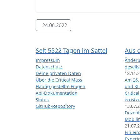
24.06.2022
Seit 5522 Tagen im Sattel
Aus 
Impressum
Änderu
Datenschutz
gesells
Deine privaten Daten
18.11.
Über die Critical Mass
Am 26.
Häufig gestellte Fragen
und Kl
Api-Dokumentation
Critica
Status
ernstz
GitHub-Repository
13.07.
Dezentr
Mobilit
21.07.
Ein ei
Exper