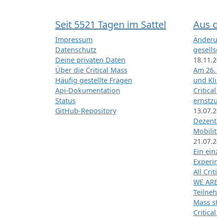
Seit 5521 Tagen im Sattel
Aus 
Impressum
Änderu
Datenschutz
gesells
Deine privaten Daten
18.11.
Über die Critical Mass
Am 26.
Häufig gestellte Fragen
und Kl
Api-Dokumentation
Critica
Status
ernstz
GitHub-Repository
13.07.
Dezentr
Mobilit
21.07.
Ein ei
Exper
All Cri
WE ARE
Teilneh
Mass st
Critica