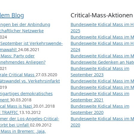
dem Blog
Critical-Mass-Aktionen
ngen bei der Anbindung
Bundesweite Kidical Mass im H
chaftlicher Netzwerke
2025
2024
Bundesweite Kidical Mass im M
 September ist Verkehrswende-
Bundesweite Kidical Mass im H
imawahl!
24.08.2021
2024
l Mass: Party oder
Bundesweite Kidical Mass im M
unehmendes Anliegen?
Bundesweite Gedenken an Na
2021
Bundesweite Kidical Mass im
ale Critical Mass
27.03.2020
September 2023
ätswandel vs. Verkehrsinfarkt
Bundesweite Kidical Mass im M
2019
Bundesweite Kidical Mass im M
nzigartiges demokratisches
Bundesweite Kidical Mass im
iment
30.03.2018
September 2021
tical Mass is Nazi
20.01.2018
Bundesweite Kidical Mass im
 TRAFFIC
13.10.2012
September 2020
mer der Los-Angeles-Critical-
Bundesweite Kidical Mass im 
irbt bei Unfall
02.09.2012
2020
l Mass in Bremen: „Jaja,