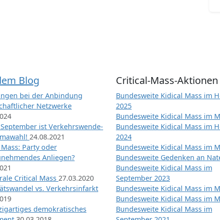
dem Blog
Critical-Mass-Aktionen
ngen bei der Anbindung
Bundesweite Kidical Mass im H
chaftlicher Netzwerke
2025
2024
Bundesweite Kidical Mass im M
 September ist Verkehrswende-
Bundesweite Kidical Mass im H
imawahl!
24.08.2021
2024
l Mass: Party oder
Bundesweite Kidical Mass im M
unehmendes Anliegen?
Bundesweite Gedenken an Na
2021
Bundesweite Kidical Mass im
ale Critical Mass
27.03.2020
September 2023
ätswandel vs. Verkehrsinfarkt
Bundesweite Kidical Mass im M
2019
Bundesweite Kidical Mass im M
nzigartiges demokratisches
Bundesweite Kidical Mass im
iment
30.03.2018
September 2021