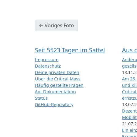
← Voriges Foto
Seit 5523 Tagen im Sattel
Aus 
Impressum
Änderu
Datenschutz
gesells
Deine privaten Daten
18.11.
Über die Critical Mass
Am 26.
Häufig gestellte Fragen
und Kl
Api-Dokumentation
Critica
Status
ernstz
GitHub-Repository
13.07.
Dezentr
Mobilit
21.07.
Ein ei
Exper