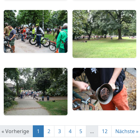
« Vorherige
1
2
3
4
5
…
12
Nächste »