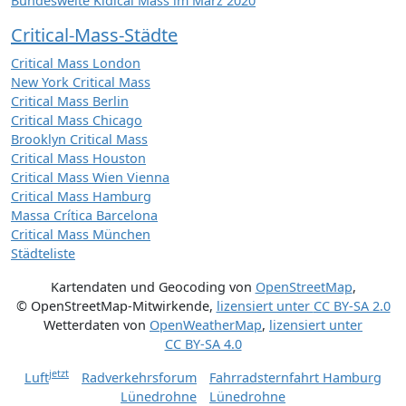
Bundesweite Kidical Mass im März 2020
Critical-Mass-Städte
Critical Mass London
New York Critical Mass
Critical Mass Berlin
Critical Mass Chicago
Brooklyn Critical Mass
Critical Mass Houston
Critical Mass Wien Vienna
Critical Mass Hamburg
Massa Crítica Barcelona
Critical Mass München
Städteliste
Kartendaten und Geocoding von
OpenStreetMap
,
© OpenStreetMap-Mitwirkende
,
lizensiert unter
CC BY-SA 2.0
Wetterdaten von
OpenWeatherMap
,
lizensiert unter
CC BY-SA 4.0
jetzt
Luft
Radverkehrsforum
Fahrradsternfahrt Hamburg
Lünedrohne
Lünedrohne