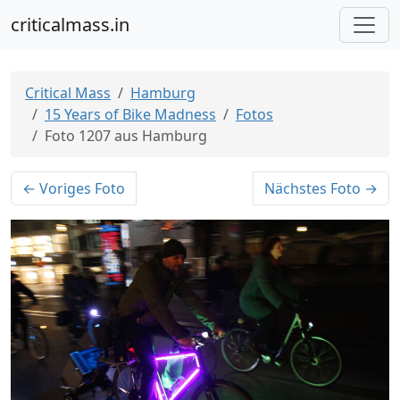
criticalmass.in
Critical Mass
Hamburg
15 Years of Bike Madness
Fotos
Foto 1207 aus Hamburg
← Voriges Foto
Nächstes Foto →