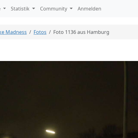
e
Statistik
Community
Anmelden
ike Madness
Fotos
Foto 1136 aus Hamburg