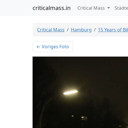
criticalmass.in
Critical Mass
Städt
Critical Mass
Hamburg
15 Years of B
← Voriges Foto