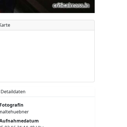
Karte
Detaildaten
Fotografïn
maltehuebner
Aufnahmedatum