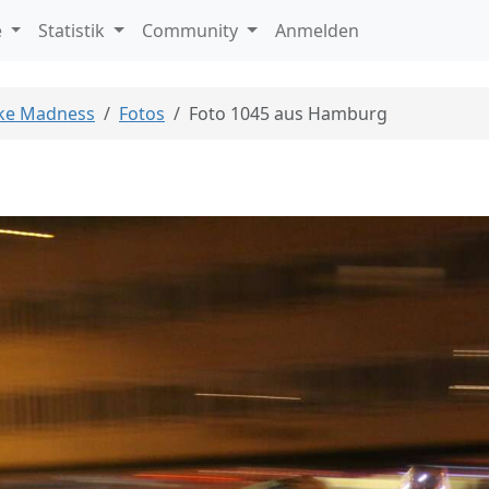
e
Statistik
Community
Anmelden
ike Madness
Fotos
Foto 1045 aus Hamburg