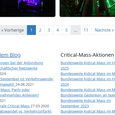
« Vorherige
1
2
3
4
5
…
11
Nächste »
dem Blog
Critical-Mass-Aktionen
ngen bei der Anbindung
Bundesweite Kidical Mass im H
chaftlicher Netzwerke
2025
2024
Bundesweite Kidical Mass im M
 September ist Verkehrswende-
Bundesweite Kidical Mass im H
imawahl!
24.08.2021
2024
l Mass: Party oder
Bundesweite Kidical Mass im M
unehmendes Anliegen?
Bundesweite Gedenken an Na
2021
Bundesweite Kidical Mass im
ale Critical Mass
27.03.2020
September 2023
ätswandel vs. Verkehrsinfarkt
Bundesweite Kidical Mass im M