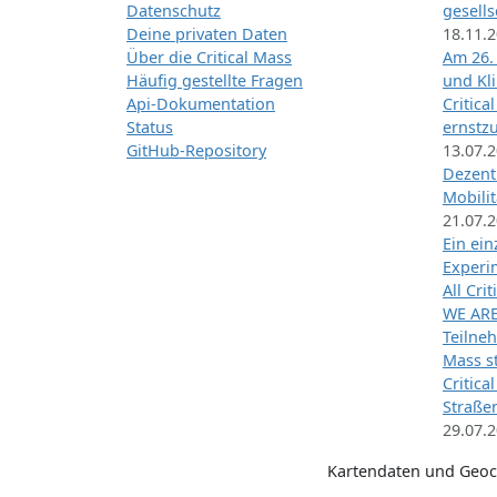
Datenschutz
gesells
Deine privaten Daten
18.11.
Über die Critical Mass
Am 26.
Häufig gestellte Fragen
und Kl
Api-Dokumentation
Critica
Status
ernstz
GitHub-Repository
13.07.
Dezentr
Mobilit
21.07.
Ein ei
Exper
All Cri
WE ARE
Teilneh
Mass st
Critica
Straße
29.07.
Kartendaten und Geo