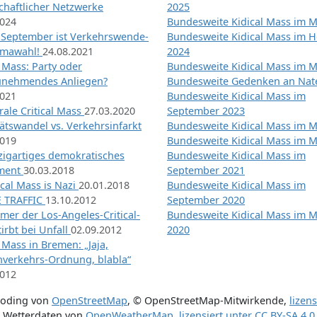
chaftlicher Netzwerke
2025
2024
Bundesweite Kidical Mass im M
 September ist Verkehrswende-
Bundesweite Kidical Mass im H
imawahl!
24.08.2021
2024
l Mass: Party oder
Bundesweite Kidical Mass im M
unehmendes Anliegen?
Bundesweite Gedenken an Na
2021
Bundesweite Kidical Mass im
ale Critical Mass
27.03.2020
September 2023
ätswandel vs. Verkehrsinfarkt
Bundesweite Kidical Mass im M
2019
Bundesweite Kidical Mass im M
nzigartiges demokratisches
Bundesweite Kidical Mass im
iment
30.03.2018
September 2021
tical Mass is Nazi
20.01.2018
Bundesweite Kidical Mass im
 TRAFFIC
13.10.2012
September 2020
mer der Los-Angeles-Critical-
Bundesweite Kidical Mass im 
irbt bei Unfall
02.09.2012
2020
l Mass in Bremen: „Jaja,
nverkehrs-Ordnung, blabla“
2012
coding von
OpenStreetMap
,
© OpenStreetMap-Mitwirkende
,
lizen
Wetterdaten von
OpenWeatherMap
,
lizensiert unter
CC BY-SA 4.0