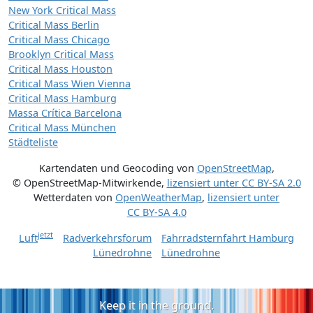
New York Critical Mass
Critical Mass Berlin
Critical Mass Chicago
Brooklyn Critical Mass
Critical Mass Houston
Critical Mass Wien Vienna
Critical Mass Hamburg
Massa Crítica Barcelona
Critical Mass München
Städteliste
Kartendaten und Geocoding von
OpenStreetMap
,
© OpenStreetMap-Mitwirkende
,
lizensiert unter
CC BY-SA 2.0
Wetterdaten von
OpenWeatherMap
,
lizensiert unter
CC BY-SA 4.0
jetzt
Luft
Radverkehrsforum
Fahrradsternfahrt Hamburg
Lünedrohne
Lünedrohne
Keep it in the ground.