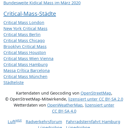
Bundesweite Kidical Mass im März 2020
Critical-Mass-Städte
Critical Mass London
New York Critical Mass
Critical Mass Berlin
Critical Mass Chicago
Brooklyn Critical Mass
Critical Mass Houston
Critical Mass Wien Vienna
Critical Mass Hamburg
Massa Crítica Barcelona
Critical Mass München
Städteliste
Kartendaten und Geocoding von
OpenStreetMap
,
© OpenStreetMap-Mitwirkende
,
lizensiert unter
CC BY-SA 2.0
Wetterdaten von
OpenWeatherMap
,
lizensiert unter
CC BY-SA 4.0
jetzt
Luft
Radverkehrsforum
Fahrradsternfahrt Hamburg
Lünedrohne
Lünedrohne