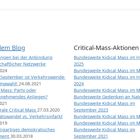
dem Blog
Critical-Mass-Aktionen
ngen bei der Anbindung
Bundesweite Kidical Mass im H
chaftlicher Netzwerke
2025
2024
Bundesweite Kidical Mass im M
 September ist Verkehrswende-
Bundesweite Kidical Mass im H
imawahl!
24.08.2021
2024
l Mass: Party oder
Bundesweite Kidical Mass im M
unehmendes Anliegen?
Bundesweite Gedenken an Na
2021
Bundesweite Kidical Mass im
ale Critical Mass
27.03.2020
September 2023
ätswandel vs. Verkehrsinfarkt
Bundesweite Kidical Mass im M
2019
Bundesweite Kidical Mass im M
nzigartiges demokratisches
Bundesweite Kidical Mass im
iment
30.03.2018
September 2021