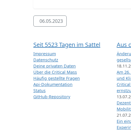
06.05.2023
Seit 5523 Tagen im Sattel
Aus 
Impressum
Änderu
Datenschutz
gesells
Deine privaten Daten
18.11.
Über die Critical Mass
Am 26.
Häufig gestellte Fragen
und Kl
Api-Dokumentation
Critica
Status
ernstz
GitHub-Repository
13.07.
Dezentr
Mobilit
21.07.
Ein ei
Exper