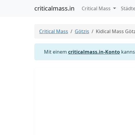
criticalmass.in
Critical Mass
Städt
Critical Mass
Götzis
Kidical Mass Götz
Mit einem
criticalmass.in-Konto
kannst