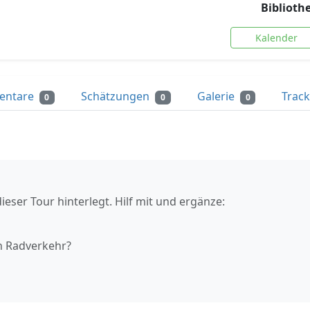
Biblioth
Kalender
entare
Schätzungen
Galerie
Trac
0
0
0
ieser Tour hinterlegt. Hilf mit und ergänze:
n Radverkehr?