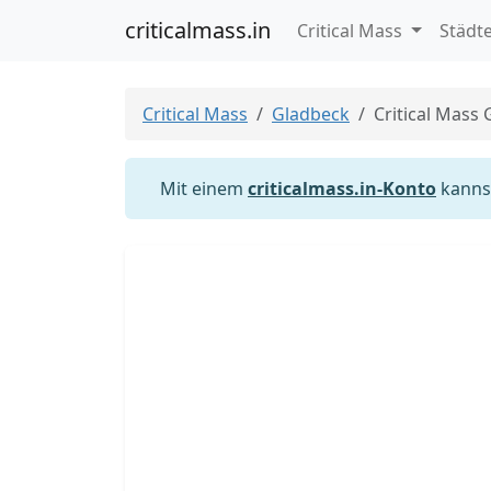
criticalmass.in
Critical Mass
Städt
Critical Mass
Gladbeck
Critical Mass
Mit einem
criticalmass.in-Konto
kannst