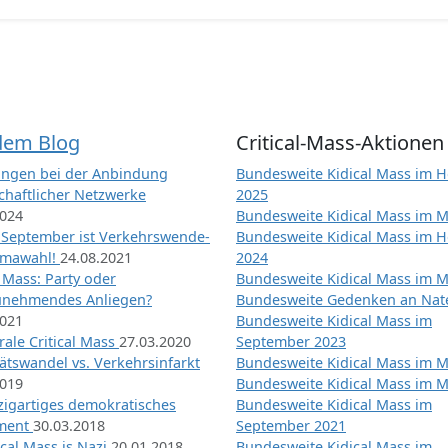
dem Blog
Critical-Mass-Aktionen
ngen bei der Anbindung
Bundesweite Kidical Mass im H
chaftlicher Netzwerke
2025
2024
Bundesweite Kidical Mass im M
 September ist Verkehrswende-
Bundesweite Kidical Mass im H
imawahl!
24.08.2021
2024
l Mass: Party oder
Bundesweite Kidical Mass im M
unehmendes Anliegen?
Bundesweite Gedenken an Na
2021
Bundesweite Kidical Mass im
ale Critical Mass
27.03.2020
September 2023
ätswandel vs. Verkehrsinfarkt
Bundesweite Kidical Mass im M
2019
Bundesweite Kidical Mass im M
nzigartiges demokratisches
Bundesweite Kidical Mass im
iment
30.03.2018
September 2021
tical Mass is Nazi
20.01.2018
Bundesweite Kidical Mass im