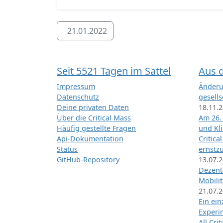
21.01.2022
Seit 5521 Tagen im Sattel
Aus 
Impressum
Änderu
Datenschutz
gesells
Deine privaten Daten
18.11.
Über die Critical Mass
Am 26.
Häufig gestellte Fragen
und Kl
Api-Dokumentation
Critica
Status
ernstz
GitHub-Repository
13.07.
Dezentr
Mobilit
21.07.
Ein ei
Exper
All Cri