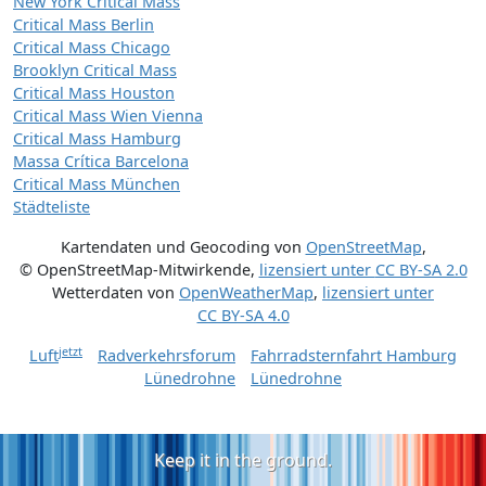
New York Critical Mass
Critical Mass Berlin
Critical Mass Chicago
Brooklyn Critical Mass
Critical Mass Houston
Critical Mass Wien Vienna
Critical Mass Hamburg
Massa Crítica Barcelona
Critical Mass München
Städteliste
Kartendaten und Geocoding von
OpenStreetMap
,
© OpenStreetMap-Mitwirkende
,
lizensiert unter
CC BY-SA 2.0
Wetterdaten von
OpenWeatherMap
,
lizensiert unter
CC BY-SA 4.0
jetzt
Luft
Radverkehrsforum
Fahrradsternfahrt Hamburg
Lünedrohne
Lünedrohne
Keep it in the ground.