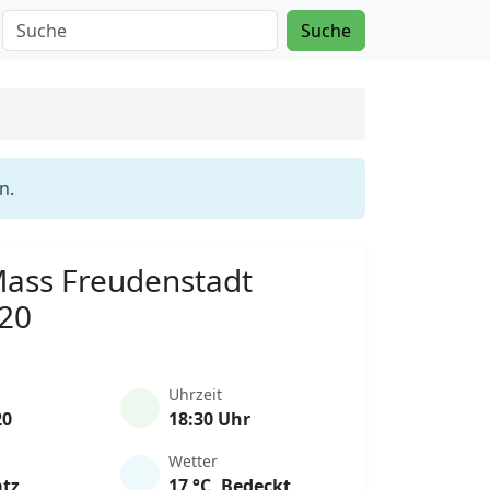
Suche
n.
 Mass Freudenstadt
020
Uhrzeit
20
18:30 Uhr
Wetter
atz
17 °C, Bedeckt