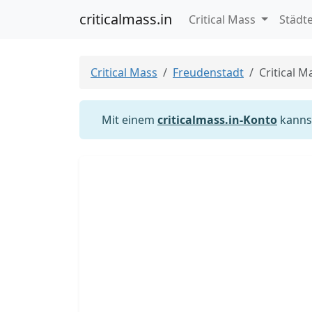
criticalmass.in
Critical Mass
Städt
Critical Mass
Freudenstadt
Critical 
Mit einem
criticalmass.in-Konto
kannst