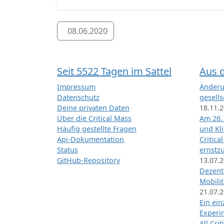
08.06.2020
Seit 5522 Tagen im Sattel
Aus 
Impressum
Änderu
Datenschutz
gesells
Deine privaten Daten
18.11.
Über die Critical Mass
Am 26.
Häufig gestellte Fragen
und Kl
Api-Dokumentation
Critica
Status
ernstz
GitHub-Repository
13.07.
Dezentr
Mobilit
21.07.
Ein ei
Exper
All Cri