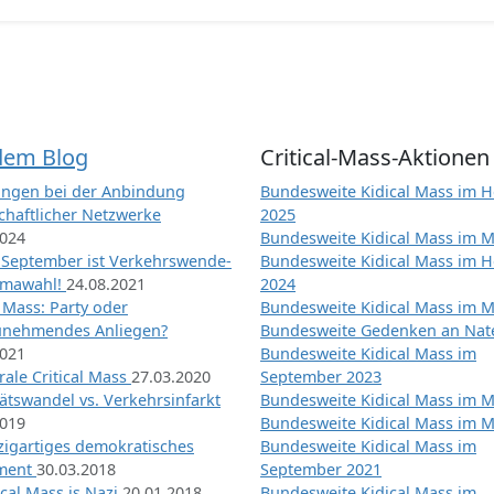
dem Blog
Critical-Mass-Aktionen
ngen bei der Anbindung
Bundesweite Kidical Mass im H
chaftlicher Netzwerke
2025
2024
Bundesweite Kidical Mass im M
 September ist Verkehrswende-
Bundesweite Kidical Mass im H
imawahl!
24.08.2021
2024
l Mass: Party oder
Bundesweite Kidical Mass im M
unehmendes Anliegen?
Bundesweite Gedenken an Na
2021
Bundesweite Kidical Mass im
ale Critical Mass
27.03.2020
September 2023
ätswandel vs. Verkehrsinfarkt
Bundesweite Kidical Mass im M
2019
Bundesweite Kidical Mass im M
nzigartiges demokratisches
Bundesweite Kidical Mass im
iment
30.03.2018
September 2021
tical Mass is Nazi
20.01.2018
Bundesweite Kidical Mass im