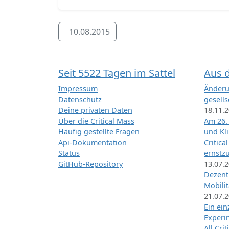
10.08.2015
Seit 5522 Tagen im Sattel
Aus 
Impressum
Änderu
Datenschutz
gesells
Deine privaten Daten
18.11.
Über die Critical Mass
Am 26.
Häufig gestellte Fragen
und Kl
Api-Dokumentation
Critica
Status
ernstz
GitHub-Repository
13.07.
Dezentr
Mobilit
21.07.
Ein ei
Exper
All Cri