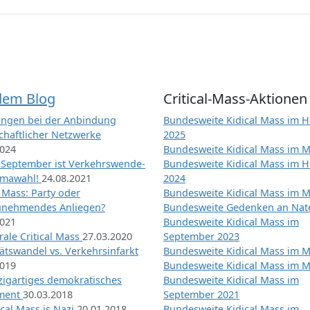
dem Blog
Critical-Mass-Aktionen
ngen bei der Anbindung
Bundesweite Kidical Mass im H
chaftlicher Netzwerke
2025
2024
Bundesweite Kidical Mass im M
 September ist Verkehrswende-
Bundesweite Kidical Mass im H
imawahl!
24.08.2021
2024
l Mass: Party oder
Bundesweite Kidical Mass im M
unehmendes Anliegen?
Bundesweite Gedenken an Na
2021
Bundesweite Kidical Mass im
ale Critical Mass
27.03.2020
September 2023
ätswandel vs. Verkehrsinfarkt
Bundesweite Kidical Mass im M
2019
Bundesweite Kidical Mass im M
nzigartiges demokratisches
Bundesweite Kidical Mass im
iment
30.03.2018
September 2021
tical Mass is Nazi
20.01.2018
Bundesweite Kidical Mass im