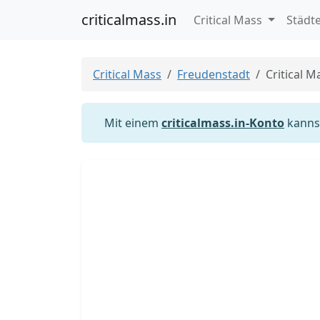
criticalmass.in
Critical Mass
Städt
Critical Mass
Freudenstadt
Critical 
Mit einem
criticalmass.in-Konto
kannst