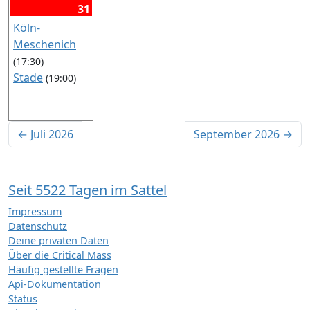
Wu
(18:00)
(19
31
Sc
Zw
Murcia
An
Köln-
Gm
As
(20:00)
Meschenich
Si
Padova
(18
(17:30)
Wi
At
(20:30)
Stade
(19:00)
Wi
Renningen
Au
Bad
(18:30)
Santander
(17
← Juli 2026
September 2026 →
Ba
(20:00)
Sherbrooke
(17
Ba
(17:00)
Stuttgart
Ba
Seit 5522 Tagen im Sattel
Bas
(19:00)
Impressum
Stuttgart
Ba
Datenschutz
(19:00)
(18
Deine privaten Daten
Ba
Über die Critical Mass
Bek
Häufig gestellte Fragen
Api-Dokumentation
Bel
Status
Ber