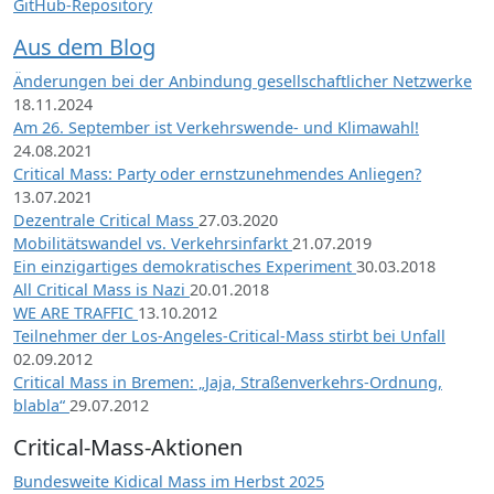
GitHub-Repository
Be
Bie
Aus dem Blog
Bö
Änderungen bei der Anbindung gesellschaftlicher Netzwerke
Bo
18.11.2024
Bo
Am 26. September ist Verkehrswende- und Klimawahl!
Bo
24.08.2021
Br
Critical Mass: Party oder ernstzunehmendes Anliegen?
13.07.2021
(19
Dezentrale Critical Mass
27.03.2020
Br
Mobilitätswandel vs. Verkehrsinfarkt
21.07.2019
Bre
Ein einzigartiges demokratisches Experiment
30.03.2018
Brü
All Critical Mass is Nazi
20.01.2018
Cel
WE ARE TRAFFIC
13.10.2012
Cha
Teilnehmer der Los-Angeles-Critical-Mass stirbt bei Unfall
Cha
02.09.2012
Critical Mass in Bremen: „Jaja, Straßenverkehrs-Ordnung,
Ch
blabla“
29.07.2012
Ch
Ch
Critical-Mass-Aktionen
Cle
Bundesweite Kidical Mass im Herbst 2025
Co