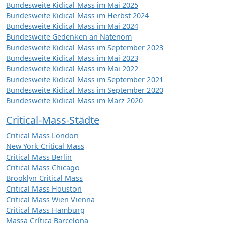
Bundesweite Kidical Mass im Mai 2025
Da
Bundesweite Kidical Mass im Herbst 2024
Dr
Bundesweite Kidical Mass im Mai 2024
Du
Bundesweite Gedenken an Natenom
Eb
Bundesweite Kidical Mass im September 2023
Bundesweite Kidical Mass im Mai 2023
Eb
Bundesweite Kidical Mass im Mai 2022
Fre
Bundesweite Kidical Mass im September 2021
Ge
Bundesweite Kidical Mass im September 2020
Ge
Bundesweite Kidical Mass im März 2020
(16
Critical-Mass-Städte
Gö
Gö
Critical Mass London
Gr
New York Critical Mass
Gr
Critical Mass Berlin
Critical Mass Chicago
Gre
Brooklyn Critical Mass
Ha
Critical Mass Houston
Ha
Critical Mass Wien Vienna
(19
Critical Mass Hamburg
Ha
Massa Crítica Barcelona