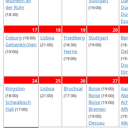
Mülheim an
Stuttgart
Da
(17
der Ruhr
Dü
(19:00)
Hal
Dü
(18:30)
He
Es
Lü
Fal
17
18
19
20
Lu
Fel
Coburg
Lisboa
Friedberg
Stuttgart
Be
(18:00)
Rh
Gü
Gelsenkirchen
(21:00)
(18:30)
(19:00)
(18
Lü
Ha
Herne
De
(19:00)
Ma
Ha
(19:00)
(19
No
Nü
Do
Ost
Or
El
Sc
(17
Ess
Pit
24
25
26
27
Pi
Für
Po
Kingston
Lisboa
Bruchsal
Boise
Aa
(19:00)
Pit
Ho
Stu
Boise
Ab
(18:00)
(21:00)
(17:30)
(19:00)
Tr
Del
Val
Schwäbisch
Boise
Ac
(19:00)
(19
Hu
Wi
Hall
Bremen
Aff
(17:00)
Wit
Los
(18
(19:00)
(19
Ma
Wo
Dessau
Al
Ne