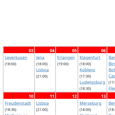
03
04
05
06
Leverkusen
Jena
Erlangen
Klagenfurt
Ba
Bi
(18:00)
(18:00)
(19:00)
(18:00)
Lisboa
Koblenz
Bo
Cas
(21:00)
(17:30)
Ludwigsburg
(17
Fl
(18:30)
Siegen
Fra
(17:30)
10
11
12
13
Stuttgart
Fre
Freudenstadt
Lisboa
Merseburg
Be
Go
(19:00)
(18:30)
(21:00)
(18:00)
(18
Gu