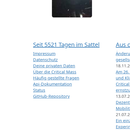
Seit 5521 Tagen im Sattel
Aus 
Impressum
Änderu
Datenschutz
gesells
Deine privaten Daten
18.11.
Über die Critical Mass
Am 26.
Häufig gestellte Fragen
und Kl
Api-Dokumentation
Critica
Status
ernstz
GitHub-Repository
13.07.
Dezentr
Mobilit
21.07.
Ein ei
Exper