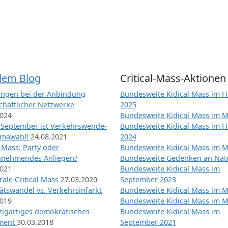
dem Blog
Critical-Mass-Aktionen
ngen bei der Anbindung
Bundesweite Kidical Mass im H
chaftlicher Netzwerke
2025
2024
Bundesweite Kidical Mass im M
 September ist Verkehrswende-
Bundesweite Kidical Mass im H
imawahl!
24.08.2021
2024
l Mass: Party oder
Bundesweite Kidical Mass im M
unehmendes Anliegen?
Bundesweite Gedenken an Na
2021
Bundesweite Kidical Mass im
ale Critical Mass
27.03.2020
September 2023
ätswandel vs. Verkehrsinfarkt
Bundesweite Kidical Mass im M
2019
Bundesweite Kidical Mass im M
nzigartiges demokratisches
Bundesweite Kidical Mass im
iment
30.03.2018
September 2021