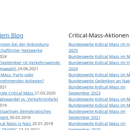
dem Blog
Critical-Mass-Aktionen
ngen bei der Anbindung
Bundesweite Kidical Mass im H
chaftlicher Netzwerke
2025
2024
Bundesweite Kidical Mass im M
 September ist Verkehrswende-
Bundesweite Kidical Mass im H
imawahl!
24.08.2021
2024
l Mass: Party oder
Bundesweite Kidical Mass im M
unehmendes Anliegen?
Bundesweite Gedenken an Na
2021
Bundesweite Kidical Mass im
ale Critical Mass
27.03.2020
September 2023
ätswandel vs. Verkehrsinfarkt
Bundesweite Kidical Mass im M
2019
Bundesweite Kidical Mass im M
nzigartiges demokratisches
Bundesweite Kidical Mass im
iment
30.03.2018
September 2021
tical Mass is Nazi
20.01.2018
Bundesweite Kidical Mass im
 TRAFFIC
13.10.2012
September 2020