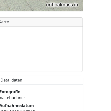
Karte
Detaildaten
Fotografïn
maltehuebner
Aufnahmedatum