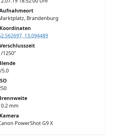
12.07.19 18:52:00 Uhr
Aufnahmeort
Marktplatz, Brandenburg
Koordinaten
52.562697, 13.094489
Verschlusszeit
1/1250"
Blende
f/5.0
ISO
250
Brennweite
10.2 mm
Kamera
Canon PowerShot G9 X