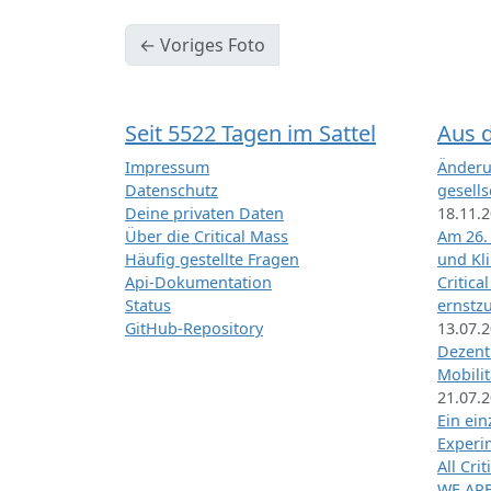
← Voriges Foto
Seit 5522 Tagen im Sattel
Aus 
Impressum
Änderu
Datenschutz
gesells
Deine privaten Daten
18.11.
Über die Critical Mass
Am 26.
Häufig gestellte Fragen
und Kl
Api-Dokumentation
Critica
Status
ernstz
GitHub-Repository
13.07.
Dezentr
Mobilit
21.07.
Ein ei
Exper
All Cri
WE ARE