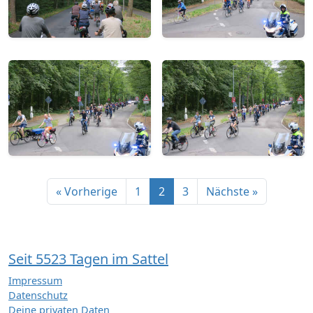
« Vorherige
1
2
3
Nächste »
Seit 5523 Tagen im Sattel
Impressum
Datenschutz
Deine privaten Daten