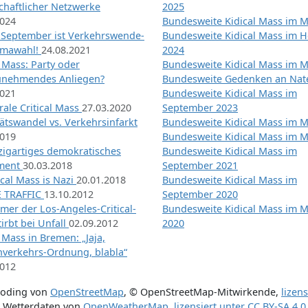
chaftlicher Netzwerke
2025
2024
Bundesweite Kidical Mass im M
 September ist Verkehrswende-
Bundesweite Kidical Mass im H
imawahl!
24.08.2021
2024
l Mass: Party oder
Bundesweite Kidical Mass im M
unehmendes Anliegen?
Bundesweite Gedenken an Na
2021
Bundesweite Kidical Mass im
ale Critical Mass
27.03.2020
September 2023
ätswandel vs. Verkehrsinfarkt
Bundesweite Kidical Mass im M
2019
Bundesweite Kidical Mass im M
nzigartiges demokratisches
Bundesweite Kidical Mass im
iment
30.03.2018
September 2021
tical Mass is Nazi
20.01.2018
Bundesweite Kidical Mass im
 TRAFFIC
13.10.2012
September 2020
mer der Los-Angeles-Critical-
Bundesweite Kidical Mass im 
irbt bei Unfall
02.09.2012
2020
l Mass in Bremen: „Jaja,
nverkehrs-Ordnung, blabla“
2012
coding von
OpenStreetMap
,
© OpenStreetMap-Mitwirkende
,
lizen
Wetterdaten von
OpenWeatherMap
,
lizensiert unter
CC BY-SA 4.0