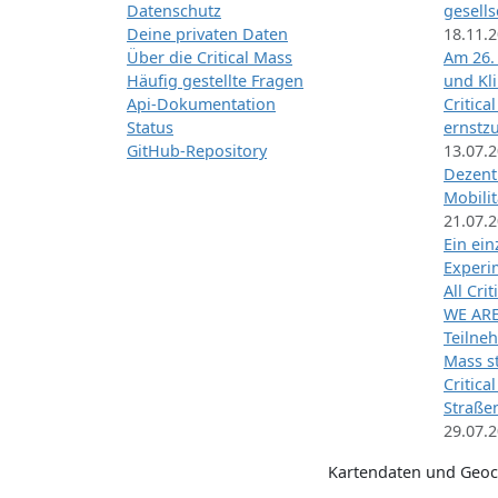
Datenschutz
gesells
Deine privaten Daten
18.11.
Über die Critical Mass
Am 26.
Häufig gestellte Fragen
und Kl
Api-Dokumentation
Critica
Status
ernstz
GitHub-Repository
13.07.
Dezentr
Mobilit
21.07.
Ein ei
Exper
All Cri
WE ARE
Teilneh
Mass st
Critica
Straße
29.07.
Kartendaten und Geo