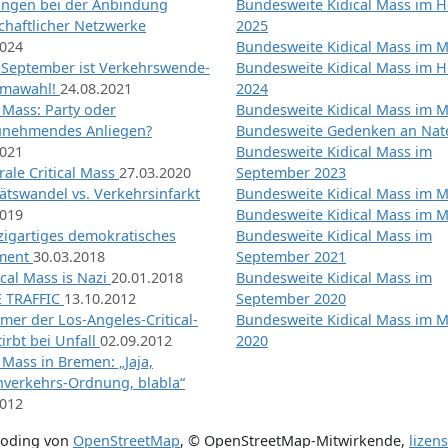
ngen bei der Anbindung
Bundesweite Kidical Mass im H
chaftlicher Netzwerke
2025
2024
Bundesweite Kidical Mass im M
 September ist Verkehrswende-
Bundesweite Kidical Mass im H
imawahl!
24.08.2021
2024
l Mass: Party oder
Bundesweite Kidical Mass im M
unehmendes Anliegen?
Bundesweite Gedenken an Na
2021
Bundesweite Kidical Mass im
ale Critical Mass
27.03.2020
September 2023
ätswandel vs. Verkehrsinfarkt
Bundesweite Kidical Mass im M
2019
Bundesweite Kidical Mass im M
nzigartiges demokratisches
Bundesweite Kidical Mass im
iment
30.03.2018
September 2021
tical Mass is Nazi
20.01.2018
Bundesweite Kidical Mass im
 TRAFFIC
13.10.2012
September 2020
mer der Los-Angeles-Critical-
Bundesweite Kidical Mass im 
irbt bei Unfall
02.09.2012
2020
l Mass in Bremen: „Jaja,
nverkehrs-Ordnung, blabla“
2012
coding von
OpenStreetMap
,
© OpenStreetMap-Mitwirkende
,
lizen