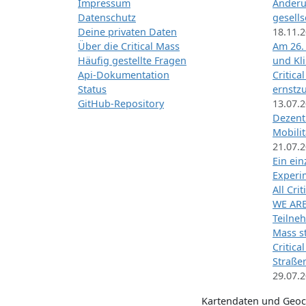
Impressum
Änderu
Datenschutz
gesells
Deine privaten Daten
18.11.
Über die Critical Mass
Am 26.
Häufig gestellte Fragen
und Kl
Api-Dokumentation
Critica
Status
ernstz
GitHub-Repository
13.07.
Dezentr
Mobilit
21.07.
Ein ei
Exper
All Cri
WE ARE
Teilneh
Mass st
Critica
Straße
29.07.
Kartendaten und Geo