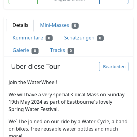
Details
Mini-Masses
0
Kommentare
Schätzungen
0
0
Galerie
Tracks
0
0
Über diese Tour
Bearbeiten
Join the WaterWheel!
We will have a very special Kidical Mass on Sunday
19th May 2024 as part of Eastbourne´s lovely
Spring Water Festival.
We´ll be joined on our ride by a Water-Cycle, a band
on bikes, free reusable water bottles and much
more!