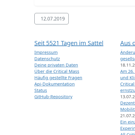
12.07.2019
Seit 5521 Tagen im Sattel
Aus 
Impressum
Änderu
Datenschutz
gesells
Deine privaten Daten
18.11.
Über die Critical Mass
Am 26.
Häufig gestellte Fragen
und Kl
Api-Dokumentation
Critica
Status
ernstz
GitHub-Repository
13.07.
Dezentr
Mobilit
21.07.
Ein ei
Exper
All Cri