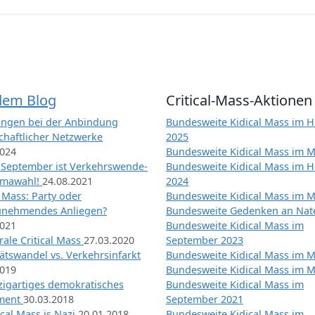
dem Blog
Critical-Mass-Aktionen
ngen bei der Anbindung
Bundesweite Kidical Mass im H
chaftlicher Netzwerke
2025
2024
Bundesweite Kidical Mass im M
 September ist Verkehrswende-
Bundesweite Kidical Mass im H
imawahl!
24.08.2021
2024
l Mass: Party oder
Bundesweite Kidical Mass im M
unehmendes Anliegen?
Bundesweite Gedenken an Na
2021
Bundesweite Kidical Mass im
ale Critical Mass
27.03.2020
September 2023
ätswandel vs. Verkehrsinfarkt
Bundesweite Kidical Mass im M
2019
Bundesweite Kidical Mass im M
nzigartiges demokratisches
Bundesweite Kidical Mass im
iment
30.03.2018
September 2021
tical Mass is Nazi
20.01.2018
Bundesweite Kidical Mass im