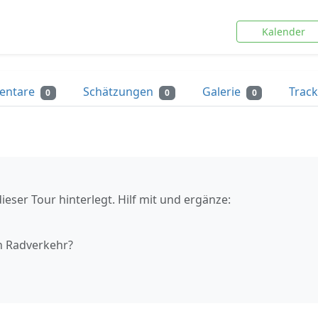
Kalender
entare
Schätzungen
Galerie
Trac
0
0
0
ieser Tour hinterlegt. Hilf mit und ergänze:
n Radverkehr?