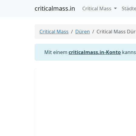
criticalmass.in
Critical Mass
Städt
Critical Mass
Düren
Critical Mass Dü
Mit einem
criticalmass.in-Konto
kannst