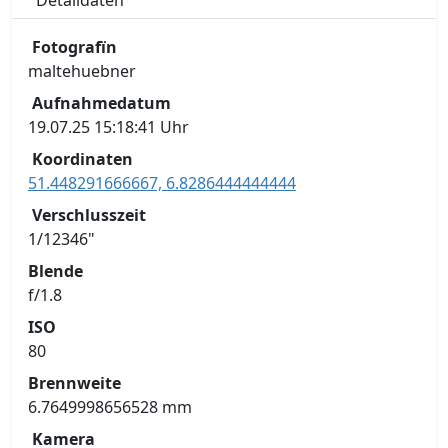
Detaildaten
Fotografïn
maltehuebner
Aufnahmedatum
19.07.25 15:18:41 Uhr
Koordinaten
51.448291666667, 6.8286444444444
Verschlusszeit
1/12346"
Blende
f/1.8
ISO
80
Brennweite
6.7649998656528 mm
Kamera