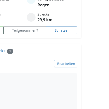
Regen
r
Strecke
29,9 km
Teilgenommen?
Schätzen
cks
1
Bearbeiten