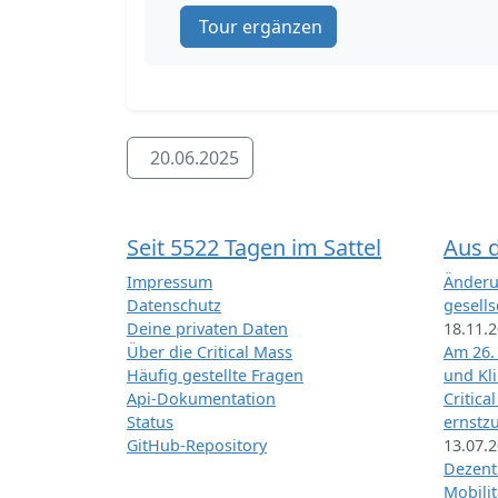
Tour ergänzen
20.06.2025
Seit 5522 Tagen im Sattel
Aus 
Impressum
Änderu
Datenschutz
gesells
Deine privaten Daten
18.11.
Über die Critical Mass
Am 26.
Häufig gestellte Fragen
und Kl
Api-Dokumentation
Critica
Status
ernstz
GitHub-Repository
13.07.
Dezentr
Mobilit