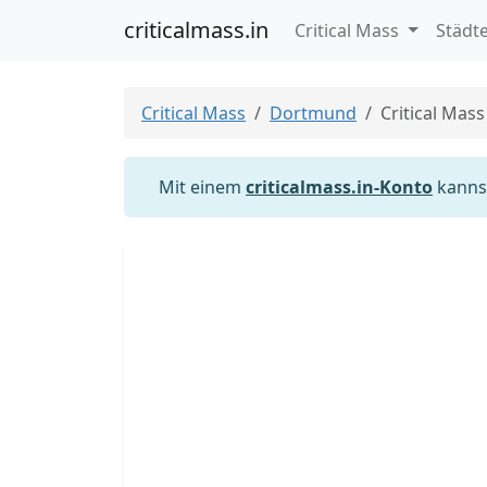
criticalmass.in
Critical Mass
Städt
Critical Mass
Dortmund
Critical Mas
Mit einem
criticalmass.in-Konto
kannst