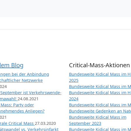
dem Blog
Critical-Mass-Aktionen
ngen bei der Anbindung
Bundesweite Kidical Mass im H
chaftlicher Netzwerke
2025
2024
Bundesweite Kidical Mass im M
 September ist Verkehrswende-
Bundesweite Kidical Mass im H
imawahl!
24.08.2021
2024
l Mass: Party oder
Bundesweite Kidical Mass im M
unehmendes Anliegen?
Bundesweite Gedenken an Na
2021
Bundesweite Kidical Mass im
ale Critical Mass
27.03.2020
September 2023
ätswandel vs. Verkehrsinfarkt
Bundesweite Kidical Mass im M