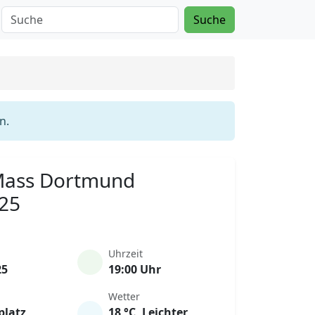
Suche
n.
 Mass Dortmund
025
Uhrzeit
25
19:00 Uhr
Wetter
platz
18 °C, Leichter