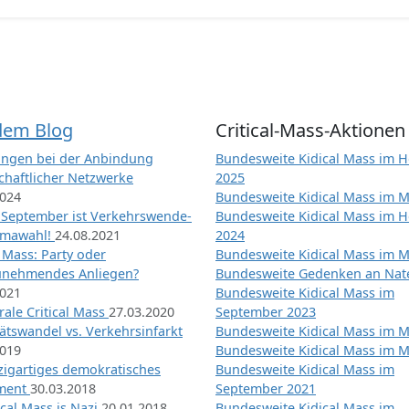
dem Blog
Critical-Mass-Aktionen
ngen bei der Anbindung
Bundesweite Kidical Mass im H
chaftlicher Netzwerke
2025
2024
Bundesweite Kidical Mass im M
 September ist Verkehrswende-
Bundesweite Kidical Mass im H
imawahl!
24.08.2021
2024
l Mass: Party oder
Bundesweite Kidical Mass im M
unehmendes Anliegen?
Bundesweite Gedenken an Na
2021
Bundesweite Kidical Mass im
ale Critical Mass
27.03.2020
September 2023
ätswandel vs. Verkehrsinfarkt
Bundesweite Kidical Mass im M
2019
Bundesweite Kidical Mass im M
nzigartiges demokratisches
Bundesweite Kidical Mass im
iment
30.03.2018
September 2021
tical Mass is Nazi
20.01.2018
Bundesweite Kidical Mass im