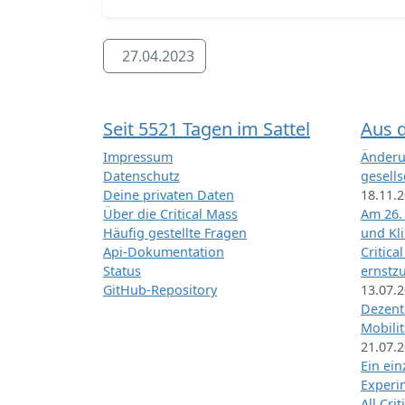
27.04.2023
Seit 5521 Tagen im Sattel
Aus 
Impressum
Änderu
Datenschutz
gesells
Deine privaten Daten
18.11.
Über die Critical Mass
Am 26.
Häufig gestellte Fragen
und Kl
Api-Dokumentation
Critica
Status
ernstz
GitHub-Repository
13.07.
Dezentr
Mobilit
21.07.
Ein ei
Exper
All Cri