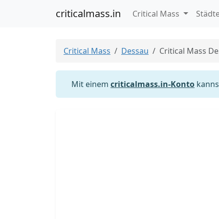
criticalmass.in
Critical Mass
Städt
Critical Mass
Dessau
Critical Mass D
Mit einem
criticalmass.in-Konto
kannst