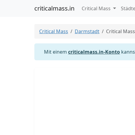
criticalmass.in
Critical Mass
Städt
Critical Mass
Darmstadt
Critical Mas
Mit einem
criticalmass.in-Konto
kannst