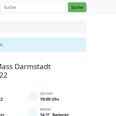
Suche
n.
 Mass Darmstadt
022
Uhrzeit
22
19:00 Uhr
Wetter
atz
14 °C, Bedeckt