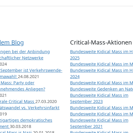
dem Blog
Critical-Mass-Aktionen
ngen bei der Anbindung
Bundesweite Kidical Mass im H
chaftlicher Netzwerke
2025
2024
Bundesweite Kidical Mass im M
 September ist Verkehrswende-
Bundesweite Kidical Mass im H
imawahl!
24.08.2021
2024
l Mass: Party oder
Bundesweite Kidical Mass im M
unehmendes Anliegen?
Bundesweite Gedenken an Na
2021
Bundesweite Kidical Mass im
ale Critical Mass
27.03.2020
September 2023
ätswandel vs. Verkehrsinfarkt
Bundesweite Kidical Mass im M
2019
Bundesweite Kidical Mass im M
nzigartiges demokratisches
Bundesweite Kidical Mass im
iment
30.03.2018
September 2021
tical Mass is Nazi
20.01.2018
Bundesweite Kidical Mass im