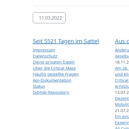
11.03.2022
Seit 5521 Tagen im Sattel
Aus 
Impressum
Änderu
Datenschutz
gesells
Deine privaten Daten
18.11.
Über die Critical Mass
Am 26.
Häufig gestellte Fragen
und Kl
Api-Dokumentation
Critica
Status
ernstz
GitHub-Repository
13.07.
Dezentr
Mobilit
21.07.
Ein ei
Exper
All Cri