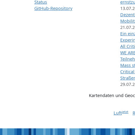
Status
ernstz
GitHub-Repository
13.07.
Dezentr
Mobilit
21.07.
Ein ei
Exper
All Cri
WE ARE
Teilneh
Mass st
Critica
Straße
29.07.
Kartendaten und Geo
jetzt
Luft
R