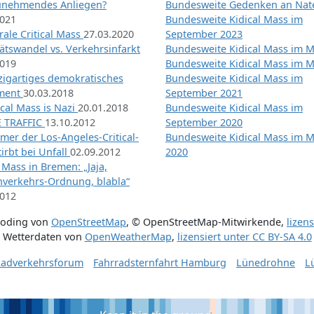
unehmendes Anliegen?
Bundesweite Gedenken an Na
2021
Bundesweite Kidical Mass im
ale Critical Mass
27.03.2020
September 2023
ätswandel vs. Verkehrsinfarkt
Bundesweite Kidical Mass im M
2019
Bundesweite Kidical Mass im M
nzigartiges demokratisches
Bundesweite Kidical Mass im
iment
30.03.2018
September 2021
tical Mass is Nazi
20.01.2018
Bundesweite Kidical Mass im
 TRAFFIC
13.10.2012
September 2020
mer der Los-Angeles-Critical-
Bundesweite Kidical Mass im 
irbt bei Unfall
02.09.2012
2020
l Mass in Bremen: „Jaja,
nverkehrs-Ordnung, blabla“
2012
coding von
OpenStreetMap
,
© OpenStreetMap-Mitwirkende
,
lizen
Wetterdaten von
OpenWeatherMap
,
lizensiert unter
CC BY-SA 4.0
adverkehrsforum
Fahrradsternfahrt Hamburg
Lünedrohne
L