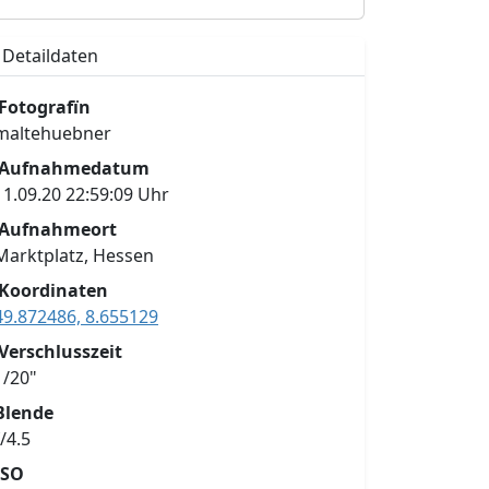
Detaildaten
Fotografïn
maltehuebner
Aufnahmedatum
11.09.20 22:59:09 Uhr
Aufnahmeort
Marktplatz, Hessen
Koordinaten
49.872486, 8.655129
Verschlusszeit
1/20"
Blende
f/4.5
ISO