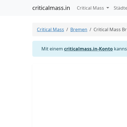
criticalmass.in
Critical Mass
Städt
Critical Mass
Bremen
Critical Mass 
Mit einem
criticalmass.in-Konto
kannst