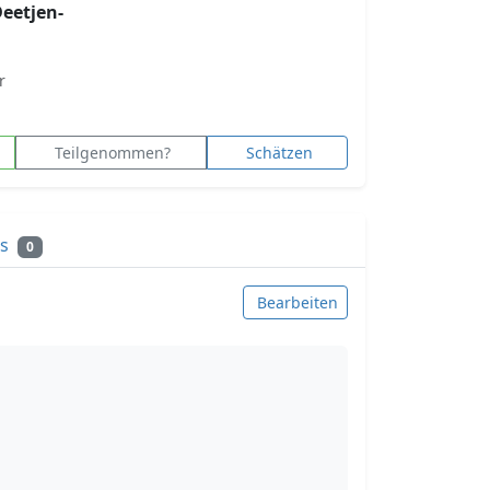
eetjen-
r
Teilgenommen?
Schätzen
ks
0
Bearbeiten