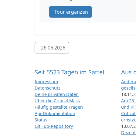
Tour ergänzen
26.06.2026
Seit 5523 Tagen im Sattel
Aus 
Impressum
Änderu
Datenschutz
gesells
Deine privaten Daten
18.11.
Über die Critical Mass
Am 26.
Häufig gestellte Fragen
und Kl
Api-Dokumentation
Critica
Status
ernstz
GitHub-Repository
13.07.
Dezentr