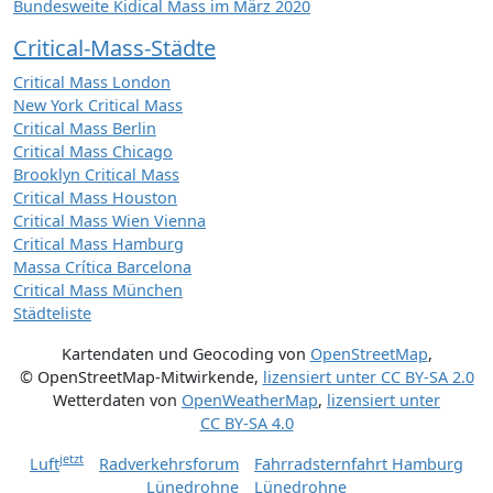
Bundesweite Kidical Mass im März 2020
Critical-Mass-Städte
Critical Mass London
New York Critical Mass
Critical Mass Berlin
Critical Mass Chicago
Brooklyn Critical Mass
Critical Mass Houston
Critical Mass Wien Vienna
Critical Mass Hamburg
Massa Crítica Barcelona
Critical Mass München
Städteliste
Kartendaten und Geocoding von
OpenStreetMap
,
© OpenStreetMap-Mitwirkende
,
lizensiert unter
CC BY-SA 2.0
Wetterdaten von
OpenWeatherMap
,
lizensiert unter
CC BY-SA 4.0
jetzt
Luft
Radverkehrsforum
Fahrradsternfahrt Hamburg
Lünedrohne
Lünedrohne