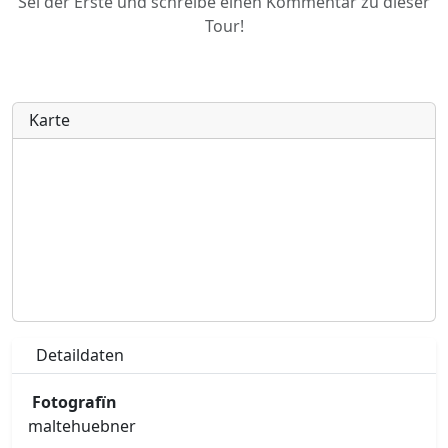
Sei der Erste und schreibe einen Kommentar zu dieser
Tour!
Karte
Detaildaten
Fotografïn
maltehuebner