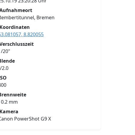
25.10.19 23:20:28 Uhr
Aufnahmeort
Rembertitunnel, Bremen
Koordinaten
53.081057, 8.820055
Verschlusszeit
1/20"
Blende
f/2.0
ISO
800
Brennweite
10.2 mm
Kamera
Canon PowerShot G9 X