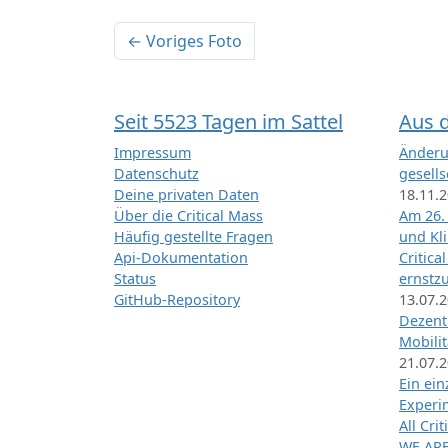
← Voriges Foto
Seit 5523 Tagen im Sattel
Aus 
Impressum
Änderu
Datenschutz
gesells
Deine privaten Daten
18.11.
Über die Critical Mass
Am 26.
Häufig gestellte Fragen
und Kl
Api-Dokumentation
Critica
Status
ernstz
GitHub-Repository
13.07.
Dezentr
Mobilit
21.07.
Ein ei
Exper
All Cri
WE ARE