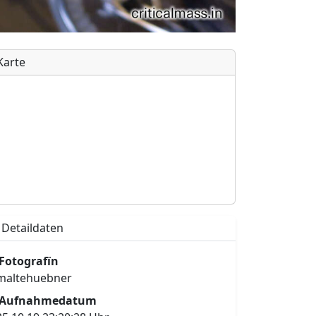
Karte
Detaildaten
Fotografïn
maltehuebner
Aufnahmedatum