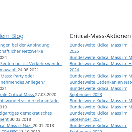
dem Blog
Critical-Mass-Aktionen
ngen bei der Anbindung
Bundesweite Kidical Mass im H
chaftlicher Netzwerke
2025
2024
Bundesweite Kidical Mass im M
 September ist Verkehrswende-
Bundesweite Kidical Mass im H
imawahl!
24.08.2021
2024
l Mass: Party oder
Bundesweite Kidical Mass im M
unehmendes Anliegen?
Bundesweite Gedenken an Na
2021
Bundesweite Kidical Mass im
ale Critical Mass
27.03.2020
September 2023
ätswandel vs. Verkehrsinfarkt
Bundesweite Kidical Mass im M
2019
Bundesweite Kidical Mass im M
nzigartiges demokratisches
Bundesweite Kidical Mass im
iment
30.03.2018
September 2021
tical Mass is Nazi
20.01.2018
Bundesweite Kidical Mass im
 TRAFFIC
13.10.2012
September 2020