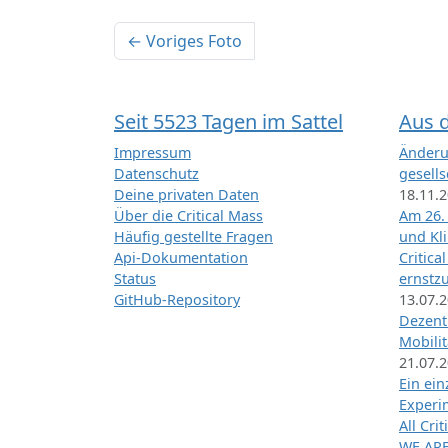
← Voriges Foto
Seit 5523 Tagen im Sattel
Aus 
Impressum
Änderu
Datenschutz
gesells
Deine privaten Daten
18.11.
Über die Critical Mass
Am 26.
Häufig gestellte Fragen
und Kl
Api-Dokumentation
Critica
Status
ernstz
GitHub-Repository
13.07.
Dezentr
Mobilit
21.07.
Ein ei
Exper
All Cri
WE ARE