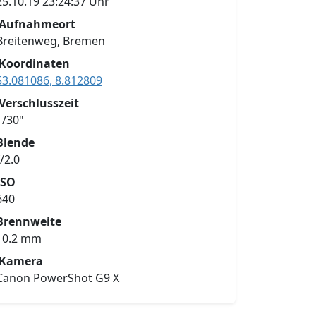
25.10.19 23:24:37 Uhr
Aufnahmeort
Breitenweg, Bremen
Koordinaten
53.081086, 8.812809
Verschlusszeit
1/30"
Blende
f/2.0
ISO
640
Brennweite
10.2 mm
Kamera
Canon PowerShot G9 X