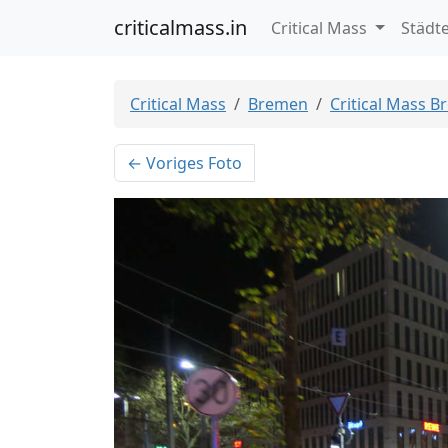
criticalmass.in
Critical Mass
Städt
Critical Mass
Bremen
Critical Mass 
← Voriges Foto