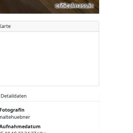
Karte
Detaildaten
Fotografïn
maltehuebner
Aufnahmedatum