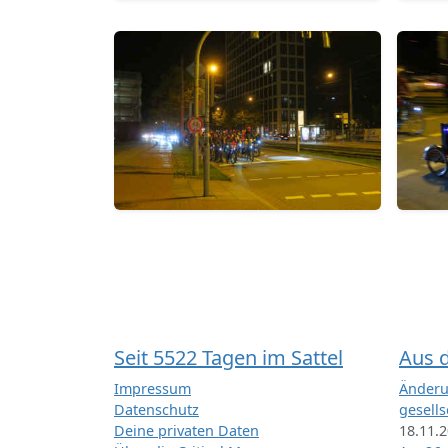
Seit 5522 Tagen im Sattel
Aus 
Impressum
Änderu
Datenschutz
gesells
Deine privaten Daten
18.11.