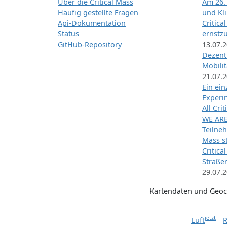
Über die Critical Mass
Am 26.
Häufig gestellte Fragen
und Kl
Api-Dokumentation
Critica
Status
ernstz
GitHub-Repository
13.07.
Dezentr
Mobilit
21.07.
Ein ei
Exper
All Cri
WE ARE
Teilneh
Mass st
Critica
Straße
29.07.
Kartendaten und Geo
jetzt
Luft
R