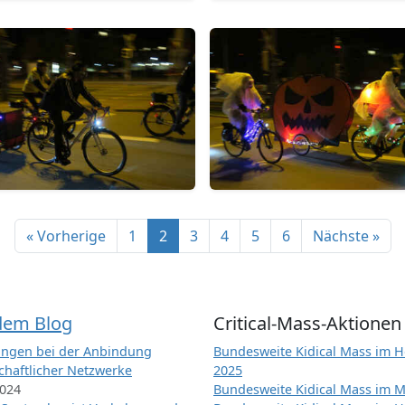
« Vorherige
1
2
3
4
5
6
Nächste »
dem Blog
Critical-Mass-Aktionen
ngen bei der Anbindung
Bundesweite Kidical Mass im H
chaftlicher Netzwerke
2025
2024
Bundesweite Kidical Mass im M