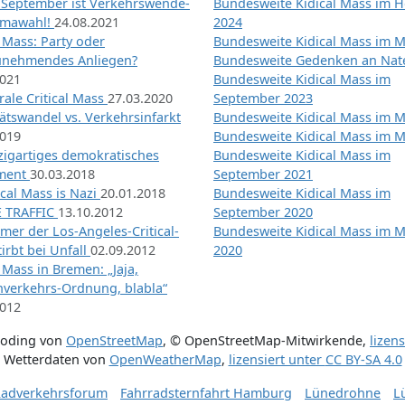
 September ist Verkehrswende-
Bundesweite Kidical Mass im H
imawahl!
24.08.2021
2024
l Mass: Party oder
Bundesweite Kidical Mass im M
unehmendes Anliegen?
Bundesweite Gedenken an Na
2021
Bundesweite Kidical Mass im
ale Critical Mass
27.03.2020
September 2023
ätswandel vs. Verkehrsinfarkt
Bundesweite Kidical Mass im M
2019
Bundesweite Kidical Mass im M
nzigartiges demokratisches
Bundesweite Kidical Mass im
iment
30.03.2018
September 2021
tical Mass is Nazi
20.01.2018
Bundesweite Kidical Mass im
 TRAFFIC
13.10.2012
September 2020
mer der Los-Angeles-Critical-
Bundesweite Kidical Mass im 
irbt bei Unfall
02.09.2012
2020
l Mass in Bremen: „Jaja,
nverkehrs-Ordnung, blabla“
2012
coding von
OpenStreetMap
,
© OpenStreetMap-Mitwirkende
,
lizen
Wetterdaten von
OpenWeatherMap
,
lizensiert unter
CC BY-SA 4.0
adverkehrsforum
Fahrradsternfahrt Hamburg
Lünedrohne
L