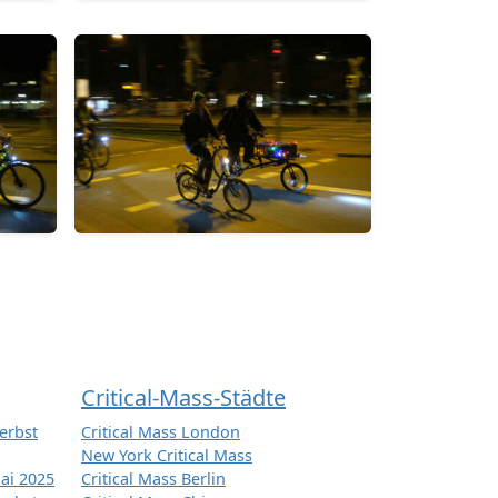
Critical-Mass-Städte
erbst
Critical Mass London
New York Critical Mass
ai 2025
Critical Mass Berlin