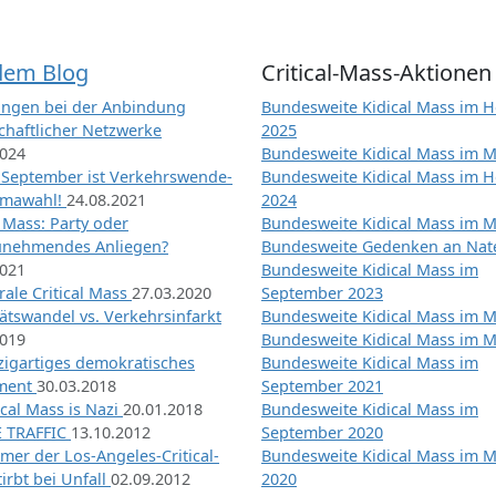
dem Blog
Critical-Mass-Aktionen
ngen bei der Anbindung
Bundesweite Kidical Mass im H
chaftlicher Netzwerke
2025
2024
Bundesweite Kidical Mass im M
 September ist Verkehrswende-
Bundesweite Kidical Mass im H
imawahl!
24.08.2021
2024
l Mass: Party oder
Bundesweite Kidical Mass im M
unehmendes Anliegen?
Bundesweite Gedenken an Na
2021
Bundesweite Kidical Mass im
ale Critical Mass
27.03.2020
September 2023
ätswandel vs. Verkehrsinfarkt
Bundesweite Kidical Mass im M
2019
Bundesweite Kidical Mass im M
nzigartiges demokratisches
Bundesweite Kidical Mass im
iment
30.03.2018
September 2021
tical Mass is Nazi
20.01.2018
Bundesweite Kidical Mass im
 TRAFFIC
13.10.2012
September 2020
mer der Los-Angeles-Critical-
Bundesweite Kidical Mass im 
irbt bei Unfall
02.09.2012
2020