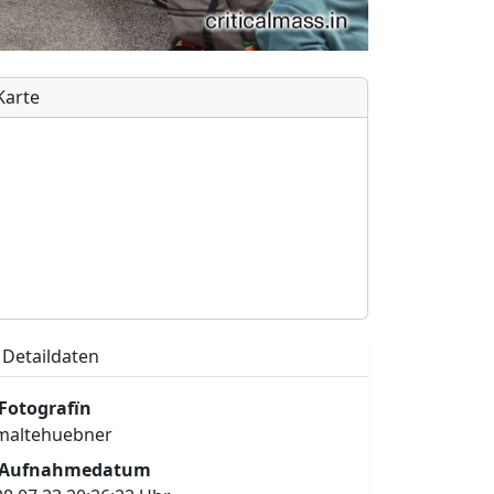
Karte
Detaildaten
Fotografïn
maltehuebner
Aufnahmedatum