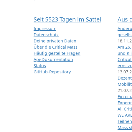
Seit 5523 Tagen im Sattel
Aus 
Impressum
Änderu
Datenschutz
gesells
Deine privaten Daten
18.11.
Über die Critical Mass
Am 26.
Häufig gestellte Fragen
und Kl
Api-Dokumentation
Critica
Status
ernstz
GitHub-Repository
13.07.
Dezentr
Mobilit
21.07.
Ein ei
Exper
All Cri
WE ARE
Teilneh
Mass st