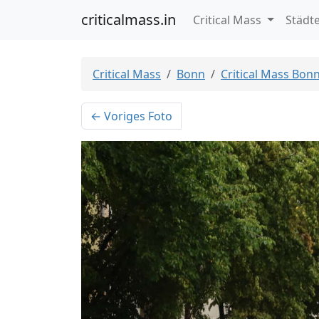
criticalmass.in
Critical Mass
Städt
Critical Mass
Bonn
Critical Mass Bon
← Voriges Foto