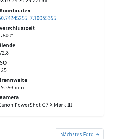
28.07.23 20:26:22 Uhr
Koordinaten
50.74245255, 7.10065355
Verschlusszeit
1/800"
Blende
f/2.8
ISO
125
Brennweite
19.393 mm
Kamera
Canon PowerShot G7 X Mark III
Nächstes Foto →