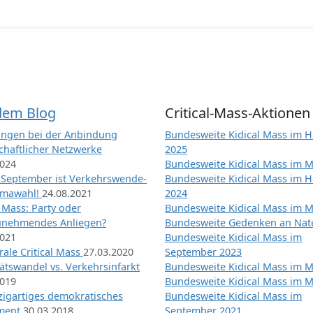
dem Blog
Critical-Mass-Aktionen
ngen bei der Anbindung
Bundesweite Kidical Mass im H
chaftlicher Netzwerke
2025
2024
Bundesweite Kidical Mass im M
 September ist Verkehrswende-
Bundesweite Kidical Mass im H
imawahl!
24.08.2021
2024
l Mass: Party oder
Bundesweite Kidical Mass im M
unehmendes Anliegen?
Bundesweite Gedenken an Na
2021
Bundesweite Kidical Mass im
ale Critical Mass
27.03.2020
September 2023
ätswandel vs. Verkehrsinfarkt
Bundesweite Kidical Mass im M
2019
Bundesweite Kidical Mass im M
nzigartiges demokratisches
Bundesweite Kidical Mass im
iment
30.03.2018
September 2021