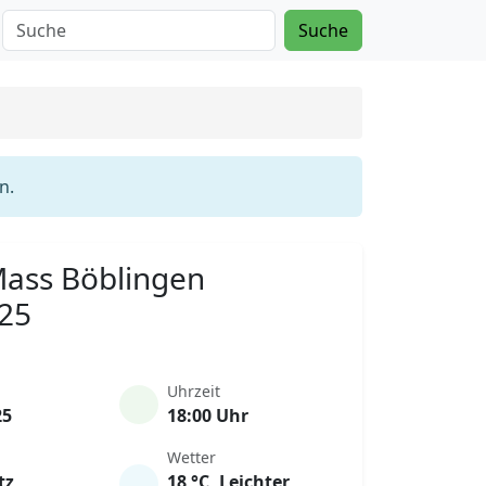
Suche
n.
 Mass Böblingen
025
Uhrzeit
25
18:00 Uhr
Wetter
tz
18 °C, Leichter