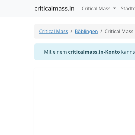
criticalmass.in
Critical Mass
Städt
Critical Mass
Böblingen
Critical Mass
Mit einem
criticalmass.in-Konto
kannst