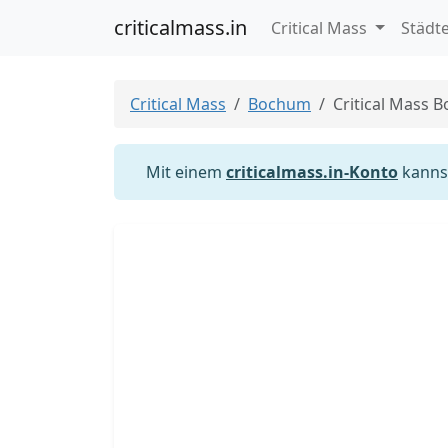
criticalmass.in
Critical Mass
Städt
Critical Mass
Bochum
Critical Mass 
Mit einem
criticalmass.in-Konto
kannst