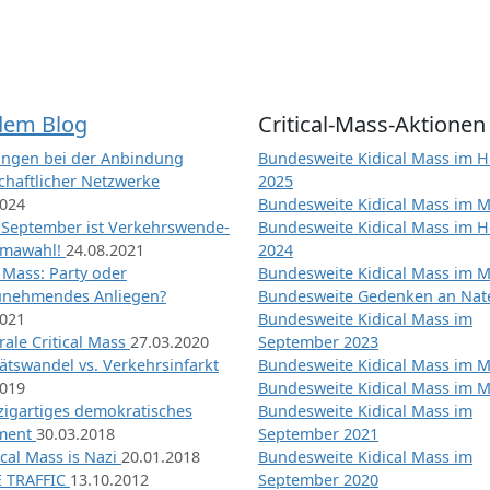
dem Blog
Critical-Mass-Aktionen
ngen bei der Anbindung
Bundesweite Kidical Mass im H
chaftlicher Netzwerke
2025
2024
Bundesweite Kidical Mass im M
 September ist Verkehrswende-
Bundesweite Kidical Mass im H
imawahl!
24.08.2021
2024
l Mass: Party oder
Bundesweite Kidical Mass im M
unehmendes Anliegen?
Bundesweite Gedenken an Na
2021
Bundesweite Kidical Mass im
ale Critical Mass
27.03.2020
September 2023
ätswandel vs. Verkehrsinfarkt
Bundesweite Kidical Mass im M
2019
Bundesweite Kidical Mass im M
nzigartiges demokratisches
Bundesweite Kidical Mass im
iment
30.03.2018
September 2021
tical Mass is Nazi
20.01.2018
Bundesweite Kidical Mass im
 TRAFFIC
13.10.2012
September 2020