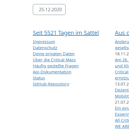
25.12.2020
Seit 5521 Tagen im Sattel
Aus 
Impressum
Änderu
Datenschutz
gesells
Deine privaten Daten
18.11.
Über die Critical Mass
Am 26.
Häufig gestellte Fragen
und Kl
Api-Dokumentation
Critica
Status
ernstz
GitHub-Repository
13.07.
Dezentr
Mobilit
21.07.
Ein ei
Exper
All Cri
WE ARE