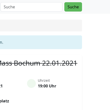
Suche
n.
 Mass Bochum 22.01.2021
Uhrzeit
21
19:00 Uhr
platz