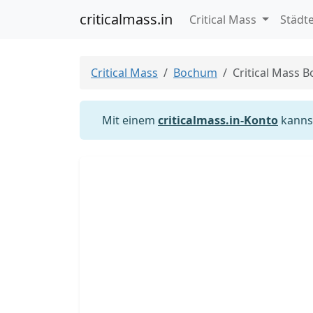
criticalmass.in
Critical Mass
Städt
Critical Mass
Bochum
Critical Mass 
Mit einem
criticalmass.in-Konto
kannst