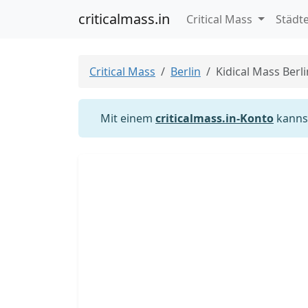
criticalmass.in
Critical Mass
Städt
Critical Mass
Berlin
Kidical Mass Berl
Mit einem
criticalmass.in-Konto
kannst