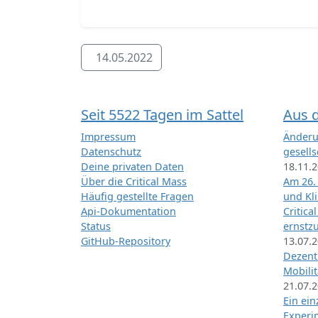
14.05.2022
Seit 5522 Tagen im Sattel
Aus 
Impressum
Änderu
Datenschutz
gesells
Deine privaten Daten
18.11.
Über die Critical Mass
Am 26.
Häufig gestellte Fragen
und Kl
Api-Dokumentation
Critica
Status
ernstz
GitHub-Repository
13.07.
Dezentr
Mobilit
21.07.
Ein ei
Exper