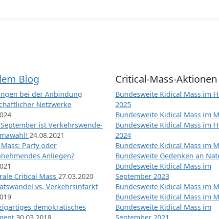
dem Blog
Critical-Mass-Aktionen
ngen bei der Anbindung
Bundesweite Kidical Mass im H
chaftlicher Netzwerke
2025
2024
Bundesweite Kidical Mass im M
 September ist Verkehrswende-
Bundesweite Kidical Mass im H
imawahl!
24.08.2021
2024
l Mass: Party oder
Bundesweite Kidical Mass im M
unehmendes Anliegen?
Bundesweite Gedenken an Na
2021
Bundesweite Kidical Mass im
ale Critical Mass
27.03.2020
September 2023
ätswandel vs. Verkehrsinfarkt
Bundesweite Kidical Mass im M
2019
Bundesweite Kidical Mass im M
nzigartiges demokratisches
Bundesweite Kidical Mass im
iment
30.03.2018
September 2021