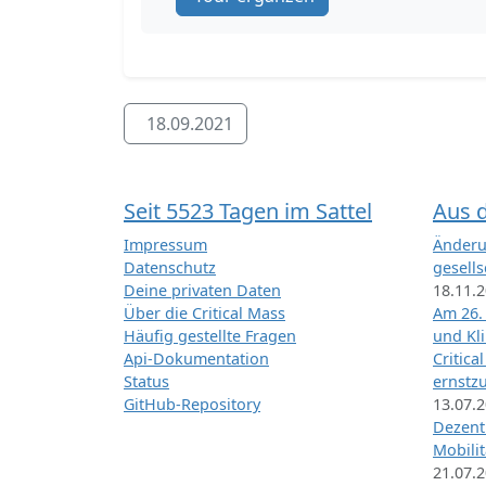
18.09.2021
Seit 5523 Tagen im Sattel
Aus 
Impressum
Änderu
Datenschutz
gesells
Deine privaten Daten
18.11.
Über die Critical Mass
Am 26.
Häufig gestellte Fragen
und Kl
Api-Dokumentation
Critica
Status
ernstz
GitHub-Repository
13.07.
Dezentr
Mobilit
21.07.