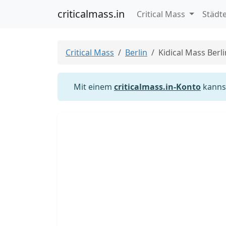
criticalmass.in
Critical Mass
Städt
Critical Mass
Berlin
Kidical Mass Berl
Mit einem
criticalmass.in-Konto
kannst