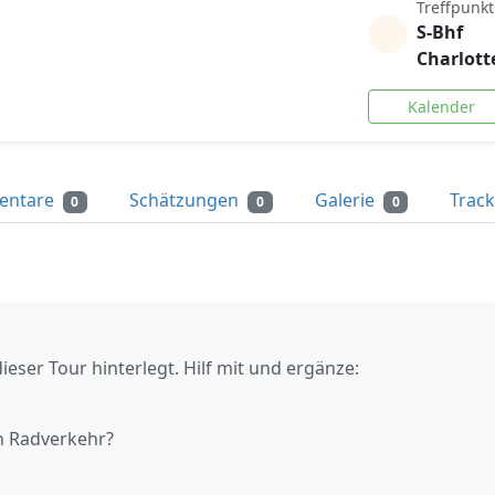
Treffpunkt
S-Bhf
Charlot
Kalender
entare
Schätzungen
Galerie
Trac
0
0
0
ieser Tour hinterlegt. Hilf mit und ergänze:
n Radverkehr?