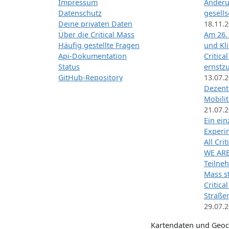
Impressum
Änderu
Datenschutz
gesells
Deine privaten Daten
18.11.
Über die Critical Mass
Am 26.
Häufig gestellte Fragen
und Kl
Api-Dokumentation
Critica
Status
ernstz
GitHub-Repository
13.07.
Dezentr
Mobilit
21.07.
Ein ei
Exper
All Cri
WE ARE
Teilneh
Mass st
Critica
Straße
29.07.
Kartendaten und Geo