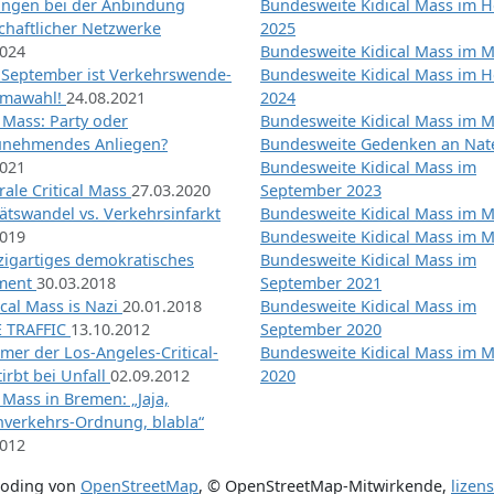
ngen bei der Anbindung
Bundesweite Kidical Mass im H
chaftlicher Netzwerke
2025
2024
Bundesweite Kidical Mass im M
 September ist Verkehrswende-
Bundesweite Kidical Mass im H
imawahl!
24.08.2021
2024
l Mass: Party oder
Bundesweite Kidical Mass im M
unehmendes Anliegen?
Bundesweite Gedenken an Na
2021
Bundesweite Kidical Mass im
ale Critical Mass
27.03.2020
September 2023
ätswandel vs. Verkehrsinfarkt
Bundesweite Kidical Mass im M
2019
Bundesweite Kidical Mass im M
nzigartiges demokratisches
Bundesweite Kidical Mass im
iment
30.03.2018
September 2021
tical Mass is Nazi
20.01.2018
Bundesweite Kidical Mass im
 TRAFFIC
13.10.2012
September 2020
mer der Los-Angeles-Critical-
Bundesweite Kidical Mass im 
irbt bei Unfall
02.09.2012
2020
l Mass in Bremen: „Jaja,
nverkehrs-Ordnung, blabla“
2012
coding von
OpenStreetMap
,
© OpenStreetMap-Mitwirkende
,
lizen