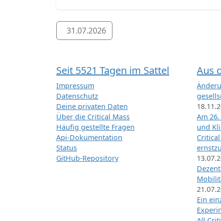
31.07.2026
Seit 5521 Tagen im Sattel
Aus 
Impressum
Änderu
Datenschutz
gesells
Deine privaten Daten
18.11.
Über die Critical Mass
Am 26.
Häufig gestellte Fragen
und Kl
Api-Dokumentation
Critica
Status
ernstz
GitHub-Repository
13.07.
Dezentr
Mobilit
21.07.
Ein ei
Exper
All Cri