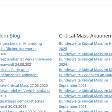
dem Blog
Critical-Mass-Aktionen
ngen bei der Anbindung
Bundesweite Kidical Mass im H
chaftlicher Netzwerke
2025
2024
Bundesweite Kidical Mass im M
 September ist Verkehrswende-
Bundesweite Kidical Mass im H
imawahl!
24.08.2021
2024
l Mass: Party oder
Bundesweite Kidical Mass im M
unehmendes Anliegen?
Bundesweite Gedenken an Na
2021
Bundesweite Kidical Mass im
ale Critical Mass
27.03.2020
September 2023
ätswandel vs. Verkehrsinfarkt
Bundesweite Kidical Mass im M
2019
Bundesweite Kidical Mass im M
nzigartiges demokratisches
Bundesweite Kidical Mass im
iment
30.03.2018
September 2021
tical Mass is Nazi
20.01.2018
Bundesweite Kidical Mass im