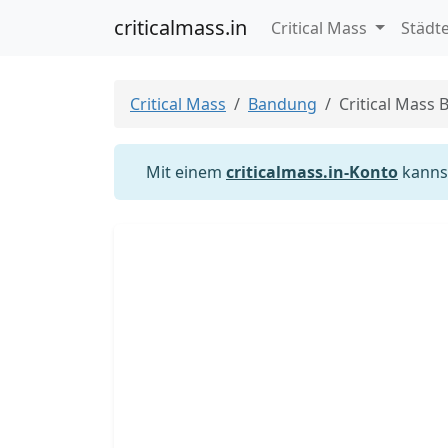
criticalmass.in
Critical Mass
Städt
Critical Mass
Bandung
Critical Mass
Mit einem
criticalmass.in-Konto
kannst