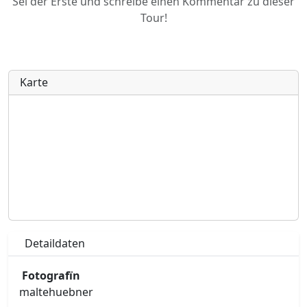
Sei der Erste und schreibe einen Kommentar zu dieser
Tour!
Karte
Detaildaten
Fotografïn
maltehuebner