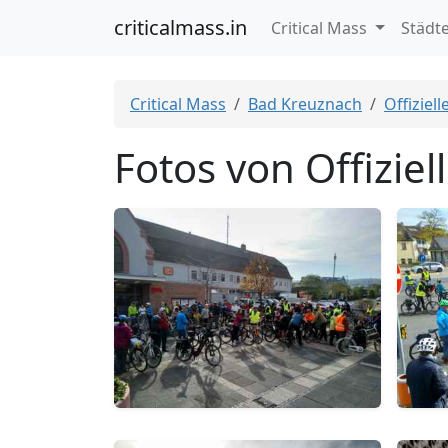
criticalmass.in
Critical Mass
Städt
Critical Mass
Bad Kreuznach
Offiziel
Fotos von Offizie