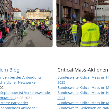
dem Blog
Critical-Mass-Aktionen
ngen bei der Anbindung
Bundesweite Kidical Mass im H
chaftlicher Netzwerke
2025
2024
Bundesweite Kidical Mass im M
 September ist Verkehrswende-
Bundesweite Kidical Mass im H
imawahl!
24.08.2021
2024
l Mass: Party oder
Bundesweite Kidical Mass im M
unehmendes Anliegen?
Bundesweite Gedenken an Na