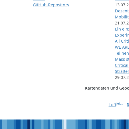
GitHub-Repository
13.07.
Dezentr
Mobilit
21.07.
Ein ei
Exper
All Cri
WE ARE
Teilneh
Mass st
Critica
Straße
29.07.
Kartendaten und Geo
jetzt
Luft
R