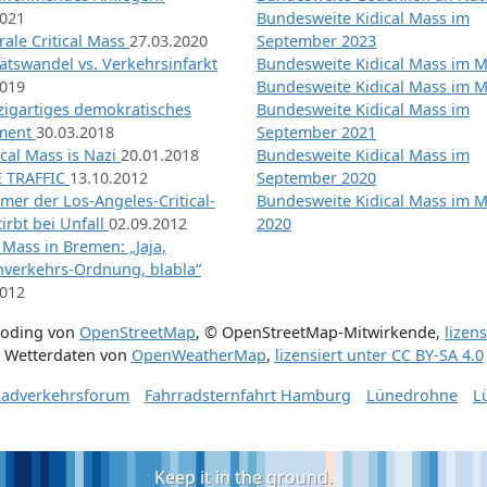
2021
Bundesweite Kidical Mass im
ale Critical Mass
27.03.2020
September 2023
ätswandel vs. Verkehrsinfarkt
Bundesweite Kidical Mass im M
2019
Bundesweite Kidical Mass im M
nzigartiges demokratisches
Bundesweite Kidical Mass im
iment
30.03.2018
September 2021
tical Mass is Nazi
20.01.2018
Bundesweite Kidical Mass im
 TRAFFIC
13.10.2012
September 2020
mer der Los-Angeles-Critical-
Bundesweite Kidical Mass im 
irbt bei Unfall
02.09.2012
2020
l Mass in Bremen: „Jaja,
nverkehrs-Ordnung, blabla“
2012
coding von
OpenStreetMap
,
© OpenStreetMap-Mitwirkende
,
lizen
Wetterdaten von
OpenWeatherMap
,
lizensiert unter
CC BY-SA 4.0
adverkehrsforum
Fahrradsternfahrt Hamburg
Lünedrohne
L
Keep it in the ground.