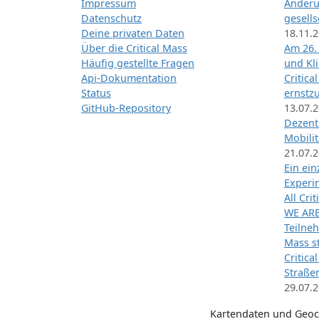
Impressum
Änderu
Datenschutz
gesells
Deine privaten Daten
18.11.
Über die Critical Mass
Am 26.
Häufig gestellte Fragen
und Kl
Api-Dokumentation
Critica
Status
ernstz
GitHub-Repository
13.07.
Dezentr
Mobilit
21.07.
Ein ei
Exper
All Cri
WE ARE
Teilneh
Mass st
Critica
Straße
29.07.
Kartendaten und Geo