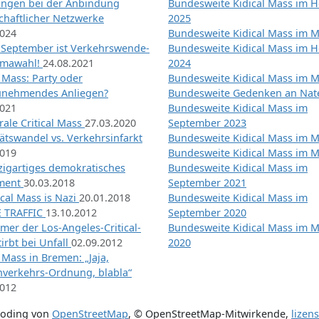
ngen bei der Anbindung
Bundesweite Kidical Mass im H
chaftlicher Netzwerke
2025
2024
Bundesweite Kidical Mass im M
 September ist Verkehrswende-
Bundesweite Kidical Mass im H
imawahl!
24.08.2021
2024
l Mass: Party oder
Bundesweite Kidical Mass im M
unehmendes Anliegen?
Bundesweite Gedenken an Na
2021
Bundesweite Kidical Mass im
ale Critical Mass
27.03.2020
September 2023
ätswandel vs. Verkehrsinfarkt
Bundesweite Kidical Mass im M
2019
Bundesweite Kidical Mass im M
nzigartiges demokratisches
Bundesweite Kidical Mass im
iment
30.03.2018
September 2021
tical Mass is Nazi
20.01.2018
Bundesweite Kidical Mass im
 TRAFFIC
13.10.2012
September 2020
mer der Los-Angeles-Critical-
Bundesweite Kidical Mass im 
irbt bei Unfall
02.09.2012
2020
l Mass in Bremen: „Jaja,
nverkehrs-Ordnung, blabla“
2012
coding von
OpenStreetMap
,
© OpenStreetMap-Mitwirkende
,
lizen