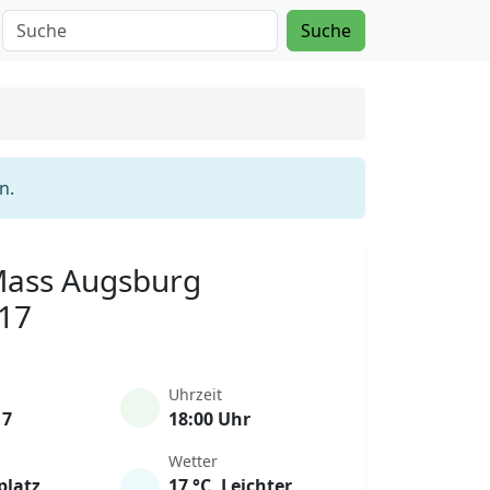
Suche
n.
 Mass Augsburg
017
Uhrzeit
17
18:00 Uhr
Wetter
platz
17 °C, Leichter