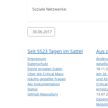
Soziale Netzwerke:
30.06.2017
Seit 5523 Tagen im Sattel
Aus 
Impressum
Änderu
Datenschutz
gesells
Deine privaten Daten
18.11.
Über die Critical Mass
Am 26.
Häufig gestellte Fragen
und Kl
Api-Dokumentation
Critica
Status
ernstz
GitHub-Repository
13.07.
Dezentr
Mobilit