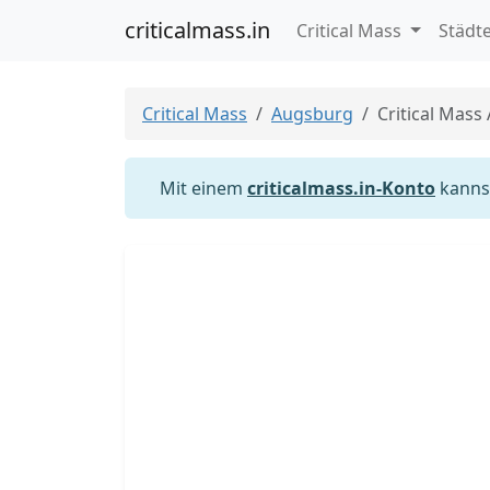
criticalmass.in
Critical Mass
Städt
Critical Mass
Augsburg
Critical Mass
Mit einem
criticalmass.in-Konto
kannst