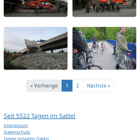
« Vorherige
1
2
Nächste »
Seit 5522 Tagen im Sattel
Impressum
Datenschutz
Deine privaten Daten