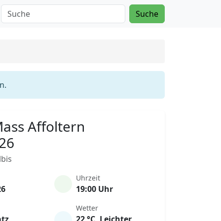
Suche
n.
Mass Affoltern
026
lbis
Uhrzeit
26
19:00 Uhr
Wetter
atz
22 °C, Leichter