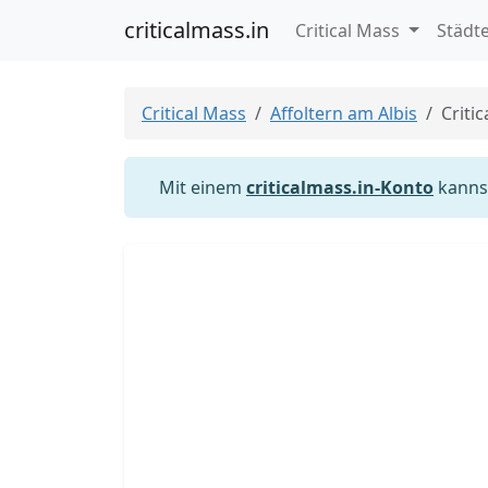
criticalmass.in
Critical Mass
Städt
Critical Mass
Affoltern am Albis
Criti
Mit einem
criticalmass.in-Konto
kannst