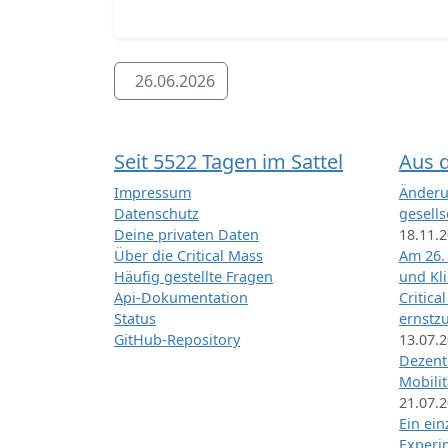
26.06.2026
Seit 5522 Tagen im Sattel
Aus 
Impressum
Änderu
Datenschutz
gesells
Deine privaten Daten
18.11.
Über die Critical Mass
Am 26.
Häufig gestellte Fragen
und Kl
Api-Dokumentation
Critica
Status
ernstz
GitHub-Repository
13.07.
Dezentr
Mobilit
21.07.
Ein ei
Exper