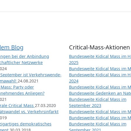
dem Blog
Critical-Mass-Aktionen
ngen bei der Anbindung
Bundesweite Kidical Mass im H
chaftlicher Netzwerke
2025
2024
Bundesweite Kidical Mass im M
 September ist Verkehrswende-
Bundesweite Kidical Mass im H
imawahl!
24.08.2021
2024
l Mass: Party oder
Bundesweite Kidical Mass im M
unehmendes Anliegen?
Bundesweite Gedenken an Na
2021
Bundesweite Kidical Mass im
ale Critical Mass
27.03.2020
September 2023
ätswandel vs. Verkehrsinfarkt
Bundesweite Kidical Mass im M
2019
Bundesweite Kidical Mass im M
nzigartiges demokratisches
Bundesweite Kidical Mass im
iment
30.03.2018
September 2021